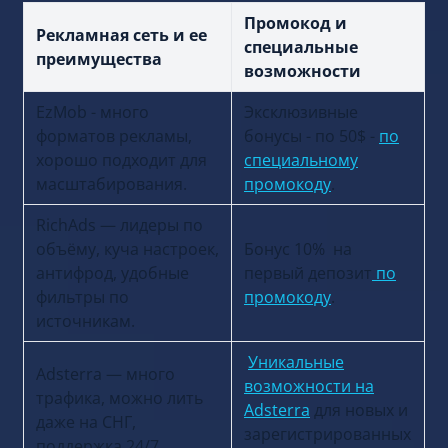
Промокод и
Рекламная сеть и ее
специальные
преимущества
возможности
EzMob - много
Эксклюзивные
форматов рекламы,
бонусы - по 50$ -
по
хорошо подходит для
специальному
масштабирования.
промокоду
.
RichAds — лидеры по
объёму, куча настроек,
Бонус 10% на
антифрод, удобные
первый депозит
по
фильтры по
промокоду
.
источникам.
Уникальные
Adsterra — много
возможности на
трафика, можно лить
Adsterra
для новых и
даже на СНГ,
зарегистрированных
поддержка 24/7.