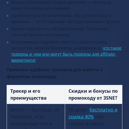
Можно отслеживать каждое действие — вплоть до
клика по кнопке на лендинге.
Удобно резать по источникам, гео, устройствам и
времени — тесты проходят быстро, экономите деньги.
Можно подключить автоматическое “отсечение”
некачественных источников.
Максимально подробно: вместе с аналитиком и
экспертом Алексом Миллером разбираемся,
что такое
трекеры и чем они могут быть полезны для affiliate-
маркетинга!
Примеры удобных трекеров для работы с
форматом кликандер
Трекер и его
Скидки и бонусы по
преимущества
промокоду от 3SNE
T
Binom — быстрый, не
30 дней -
бесплатно и
тормозит, есть
скидка 40%
при
бесплатный тест и
оплате второго