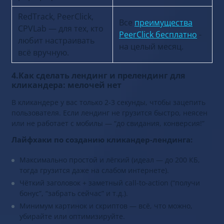
RedTrack, PeerClick,
Все
преимущества
CPVLab — для тех, кто
PeerClick бесплатно
-
любит настраивать
на целый месяц.
всё вручную.
4.Как сделать лендинг и прелендинг для
кликандера: мелочей нет
В кликандере у вас только 2-3 секунды, чтобы зацепить
пользователя. Если лендинг не грузится быстро, неясен
или не работает с мобилы — “до свидания, конверсия!”
Лайфхаки по созданию кликандер-лендинга:
Максимально простой и лёгкий (идеал — до 200 КБ,
тогда грузится даже на слабом интернете).
Чёткий заголовок + заметный call-to-action (“получи
бонус”, “забрать сейчас” и т.д.).
Минимум картинок и скриптов — всё, что можно,
убирайте или оптимизируйте.