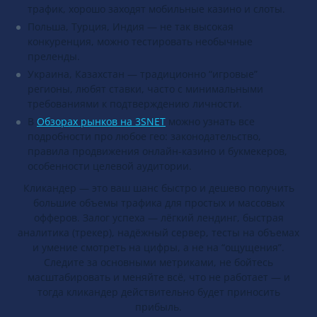
трафик, хорошо заходят мобильные казино и слоты.
Польша, Турция, Индия — не так высокая
конкуренция, можно тестировать необычные
преленды.
Украина, Казахстан — традиционно “игровые”
регионы, любят ставки, часто с минимальными
требованиями к подтверждению личности.
В
Обзорах рынков на 3SNET
можно узнать все
подробности про любое гео: законодательство,
правила продвижения онлайн-казино и букмекеров,
особенности целевой аудитории.
Кликандер — это ваш шанс быстро и дешево получить
большие объемы трафика для простых и массовых
офферов. Залог успеха — лёгкий лендинг, быстрая
аналитика (трекер), надёжный сервер, тесты на объемах
и умение смотреть на цифры, а не на “ощущения”.
Следите за основными метриками, не бойтесь
масштабировать и меняйте всё, что не работает — и
тогда кликандер действительно будет приносить
прибыль.