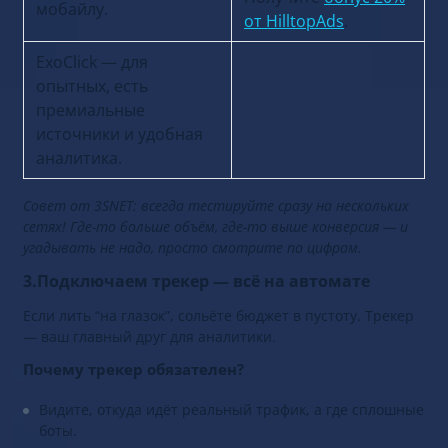
мобайлу.
от HilltopAds
.
ExoClick — для
опытных, есть
премиальные
источники и удобная
аналитика.
Совет от 3SNET: всегда тестируйте сразу на нескольких
сетях! Где-то больше объём, где-то выше конверсия — и
угадывать не надо, просто смотрите по цифрам.
3.Подключаем трекер — всё на автомате
Если лить “на глазок”, сольёте бюджет в пустоту. Трекер
— ваш главный друг для аналитики.
Почему трекер обязателен?
Видите, откуда идёт реальный трафик, а где сплошные
боты.