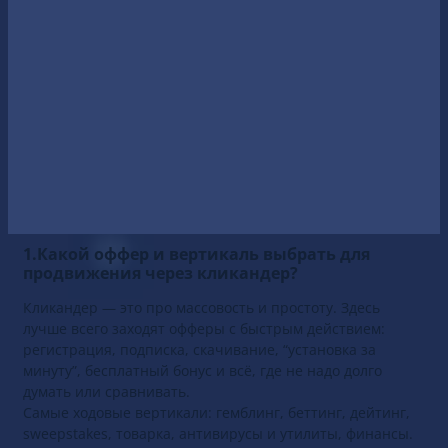
подходит?”
мы разобрали самое важное: особенности
формата, кому он подойдет, а также преимущества и
недостатки. В этом материал на
3S.INFO
пойдем дальше:
это пошаговое руководство по работе с кликандер-
трафиком для iGaming, от выбора офферов и площадок
до настройки трекеров и анализа метрик.
С чего начать работать с кликандером?
Кликандер — мощный инструмент, но требует тестов и
точной аналитики. В следующей части — разбор общей
стратегии и сложных связок.
1.Какой оффер и вертикаль выбрать для
продвижения через кликандер?
Кликандер — это про массовость и простоту. Здесь
лучше всего заходят офферы с быстрым действием:
регистрация, подписка, скачивание, “установка за
минуту”, бесплатный бонус и всё, где не надо долго
думать или сравнивать.
Самые ходовые вертикали: гемблинг, беттинг, дейтинг,
sweepstakes, товарка, антивирусы и утилиты, финансы.