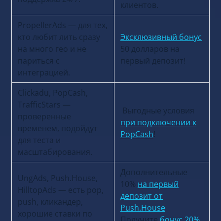
клиентов.
PropellerAds — для тех,
кто любит лить сразу
Эксклюзивный бонус
на много гео и не
50 долларов на
париться с
первый депозит!
интеграцией.
Clickadu, PopCash,
TrafficStars —
Выгодные условия
проверенные
при подключении к
временем, подойдут
PopCash
!
для теста и
масштабирования.
Дополнительные
UngAds, Push.House,
10%
на первый
HilltopAds — есть pop,
депозит от
push, кликандер,
Push.House
хорошие ставки по
Получите
бонус 20%