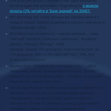
CPA (Cost per Action): сколько стоит одна реальная
регистрация или установка. Подробности
о модели
оплаты CPA читайте в “Базе знаний” на 3SNET.
EPC (Earnings per Click): сколько вы зарабатываете с
каждого клика? Удобно сравнивать разные кампании и
офферы между собой.
ROI (Return on Investment): главная метрика — ваш
“чистый” процент прибыли с кампании. Формула:
(Доход – Расход) / Расход * 100%.
Пример: залили 100 долларов, получили выплат на
170 долларов. ROI = (170–100)/100*100 = 70%. Это
отличный результат!
Bounce Rate - процент тех, кто сразу ушёл с сайта
(например, закрыл вкладку моментально). Зачем
нужен? Если слишком высокий — лендинг не цепляет,
надо менять оффер или текст.
Hold & Approve Rate особенно важно для гемблинга и
беттинга. Сколько из полученных лидов реально
подтвердили (апрув) и сколько ушло в холд или
отклонено. Зачем отслеживать: иногда сетка может
“рисовать” клики, а реальных апрувов мало.