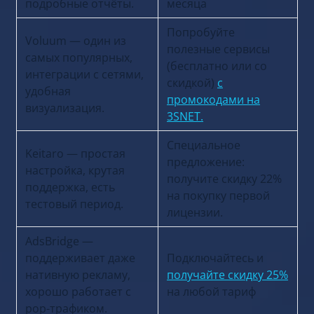
подробные отчёты.
месяца
Попробуйте
Voluum — один из
полезные сервисы
самых популярных,
(бесплатно или со
интеграции с сетями,
скидкой)
c
удобная
промокодами на
визуализация.
3SNET.
Специальное
Keitaro — простая
предложение:
настройка, крутая
получите скидку 22%
поддержка, есть
на покупку первой
тестовый период.
лицензии.
AdsBridge —
поддерживает даже
Подключайтесь и
нативную рекламу,
получайте скидку 25%
хорошо работает с
на любой тариф
pop-трафиком.