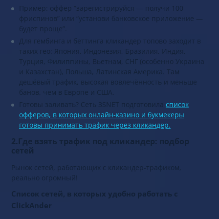
Пример: оффер “зарегистрируйся — получи 100
фриспинов” или “установи банковское приложение —
будет проще”.
Для гембинга и беттинга кликандер топово заходит в
таких гео: Япония, Индонезия, Бразилия, Индия,
Турция, Филиппины, Вьетнам, СНГ (особенно Украина
и Казахстан), Польша, Латинская Америка. Там
дешёвый трафик, высокая вовлечённость и меньше
банов, чем в Европе и США.
Готовы заливать? Сеть 3SNET подготовила
список
офферов, в которых онлайн-казино и букмекеры
готовы принимать трафик через кликандер.
2.Где взять трафик под кликандер: подбор
сетей
Рынок сетей, работающих с кликандер-трафиком,
реально огромный!
Список сетей, в которых удобно работать с
ClickAnder