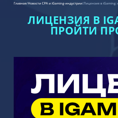
Главная
/
Новости CPA и iGaming-индустрии
/
Лицензия в iGaming:
ЛИЦЕНЗИЯ В IG
ПРОЙТИ ПРО