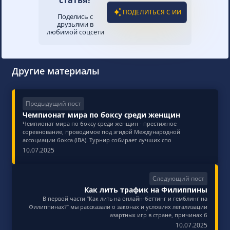
статья?
ПОДЕЛИТЬСЯ С ИИ
Поделись с
друзьями в
любимой соцсети
Другие материалы
Предыдущий пост
Чемпионат мира по боксу среди женщин
Чемпионат мира по боксу среди женщин - престижное
соревнование, проводимое под эгидой Международной
ассоциации бокса (IBA). Турнир собирает лучших спо
10.07.2025
Следующий пост
Как лить трафик на Филиппины
В первой части “Как лить на онлайн-беттинг и гемблинг на
Филиппинах?” мы рассказали о законах и условиях легализации
азартных игр в стране, причинах б
10.07.2025