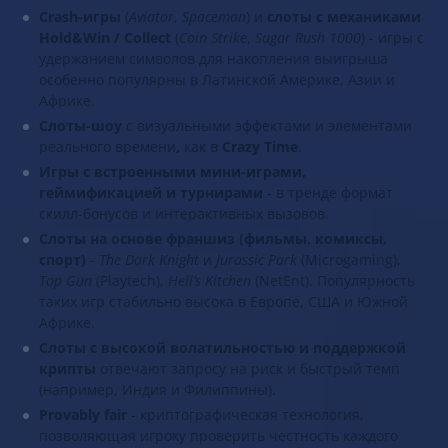
Crash-игры
(
Aviator
,
Spaceman
) и
слоты с механиками
Hold&Win / Collect
(
Coin Strike
,
Sugar Rush 1000
) - игры с
удержанием символов для накопления выигрыша
особенно популярны в Латинской Америке, Азии и
Африке.
Слоты-шоу
с визуальными эффектами и элементами
реального времени
,
как в
Crazy Time
.
Игры с встроенными мини-играми,
геймификацией и турнирами
- в тренде формат
скилл-бонусов и интерактивных вызовов.
Слоты на основе франшиз (фильмы, комиксы,
спорт)
-
The Dark Knight
и
Jurassic Park
(Microgaming),
Top Gun
(Playtech),
Hell’s Kitchen
(NetEnt). Популярность
таких игр стабильно высока в Европе, США и Южной
Африке.
Слоты с высокой волатильностью и поддержкой
крипты
отвечают запросу на риск и быстрый темп
(например, Индия и Филиппины).
Provably fair
- криптографическая технология,
позволяющая игроку проверить честность каждого