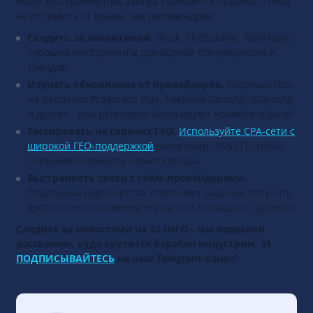
были экспериментом, завтра становятся нормой. Чтобы
не отставать от рынка, мы рекомендуем:
Следить за аналитикой.
Blask, SlotCatalog, AppMagic -
хорошие инструменты для оценки популярности и
трендов.
Изучать обновления от провайдеров.
Подпишитесь
на рассылки Pragmatic Play, Hacksaw Gaming, BGaming
и других - они регулярно анонсируют новинки и фичи.
Тестировать на горячих ГЕО.
Используйте CPA-сети с
широкой ГЕО-поддержкой
(например, 3SNET), чтобы
первыми пробовать новые тренды.
Выстраивать связи с гейм-провайдерами.
Отдельные партнерства позволяют заранее получать
доступ к эксклюзивным играм или проводить турниры.
Следите за новостями на
3S.INFO
- мы первыми
расскажем, куда крутится барабан индустрии. И
ПОДПИСЫВАЙТЕСЬ
на наш Telegram-канал!