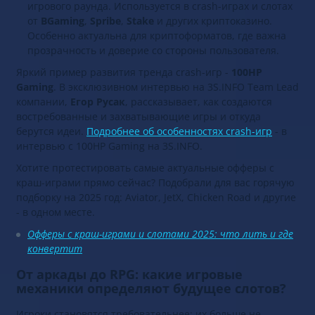
игрового раунда. Используется в crash-играх и слотах
от
BGaming
,
Spribe
,
Stake
и других криптоказино.
Особенно актуальна для криптоформатов, где важна
прозрачность и доверие со стороны пользователя.
Яркий пример развития тренда crash-игр -
100HP
Gaming
. В эксклюзивном интервью на 3S.INFO Team Lead
компании,
Егор Русак
, рассказывает, как создаются
востребованные и захватывающие игры и откуда
берутся идеи.
Подробнее об особенностях crash-игр
- в
интервью с 100HP Gaming на 3S.INFO.
Хотите протестировать самые актуальные офферы с
краш-играми прямо сейчас? Подобрали для вас горячую
подборку на 2025 год: Aviator, JetX, Chicken Road и другие
- в одном месте.
Офферы с краш-играми и слотами 2025: что лить и где
конвертит
От аркады до RPG: какие игровые
механики определяют будущее слотов?
Игроки становятся требовательнее: их больше не