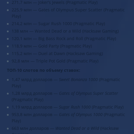
271,7 млн — Joker’s Jewels (Pragmatic Play)
кейсы — читайте в обзорах на 3S.INFO.
225,9 млн — Gates of Olympus Super Scatter (Pragmatic
Чили.
Среди хитов — Starburst, Gonzo’s Quest (NetEnt),
Play)
Mega Moolah (Microgaming), Wild Turkey. Популярны
214,2 млн — Sugar Rush 1000 (Pragmatic Play)
визуально яркие игры с каскадными механиками и
138 млн — Wanted Dead or a Wild (Hacksaw Gaming)
элементами приключений. Бренды: Slotto Jam, MrRex,
120,1 млн — Big Bass Rock and Roll (Pragmatic Play)
Spinjo, Palmslots. В тренде — крипто-френдли проекты
с быстрой оплатой и стабильными слотами.
118,9 млн — Gold Party (Pragmatic Play)
115,2 млн — Duel at Dawn (Hacksaw Gaming)
Что работает в Чили, как устроен рынок и какие схемы
продвижения применяются
92,8 млн — Triple Pot Gold (Pragmatic Play)
— ищите в аналитических
материалах на 3S.INFO.
ТОП‑10 слотов по объему ставок:
1,47 млрд долларов —
Sweet Bonanza 1000
(Pragmatic
Play)
1,28 млрд долларов —
Gates of Olympus Super Scatter
(Pragmatic Play)
1,19 млрд долларов —
Sugar Rush 1000
(Pragmatic Play)
953,8 млн долларов —
Gates of Olympus 1000
(Pragmatic
Play)
663 млн долларов —
Wanted Dead or a Wild
(Hacksaw