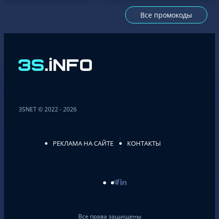
Все промокоды
3SNET © 2022 - 2026
РЕКЛАМА НА САЙТЕ
КОНТАКТЫ
Все права защищены