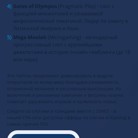
Gates of Olympus
(Pragmatic Play) - слот с
функцией множителей и узнаваемой
мифологической тематикой. Лидер по охвату в
Латинской Америке и Азии.
Mega Moolah
(Microgaming) - легендарный
прогрессивный слот с крупнейшими
джекпотами в истории онлайн-гемблинга (до 18
млн евро).
Эти тайтлы продолжают доминировать в выдаче
операторов по всему миру благодаря узнаваемости,
отлаженной механике и регулярным выигрышам. Их
включение в рекламные кампании и витрины казино
помогает удерживать игроков и привлекать новых.
Следите за слотами и трендами вместе с 3SNET - в
нашей CPA-сети доступны офферы по слотам и iGaming в
самых горячих ГЕО.