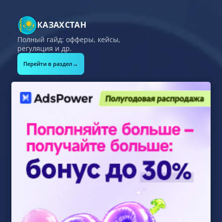
КАЗАХСТАН
Полный гайд: офферы, кейсы,
регуляция и др.
→
Перейти в раздел