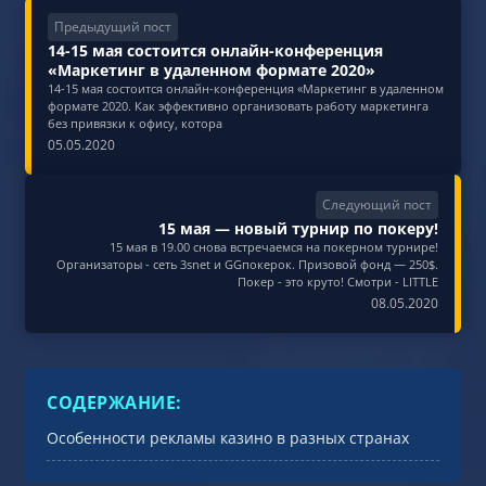
Предыдущий пост
14-15 мая состоится онлайн-конференция
«Маркетинг в удаленном формате 2020»
14-15 мая состоится онлайн-конференция «Маркетинг в удаленном
формате 2020. Как эффективно организовать работу маркетинга
без привязки к офису, котора
05.05.2020
Следующий пост
15 мая — новый турнир по покеру!
15 мая в 19.00 снова встречаемся на покерном турнире!
Организаторы - сеть 3snet и GGпокерок. Призовой фонд — 250$.
Покер - это круто! Смотри - LITTLE
08.05.2020
СОДЕРЖАНИЕ:
Особенности рекламы казино в разных странах