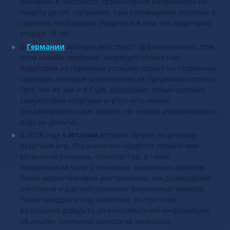
рекламы. В частности, ограничения направлены на
защиту детей. Например, при размещении рекламы в
соцсетях необходимо убедиться в том, что аудитория
старше 18 лет.
В
Германии
активно действуют оффлайн-казино, при
этом онлайн-гемблинг запрещен полностью.
Аудитория из Германии успешно играет на сторонних
серверах, которые установлены за пределами страны.
Гугл, так же как и в США, разрешает только рекламу
симуляторов азартных игр (то есть можно
рекламировать само казино, не нельзя рекламировать
игру на деньги).
В 2018 году в
Италии
вступил запрет на рекламу
азартных игр. Ограничение касается прямой или
косвенной рекламы, спонсорства, а также
продвижения услуг с помощью рекламных роликов.
Такие маркетинговые инструменты, как размещение
логотипов и распространение фирменных товаров,
также находятся под запретом. Но при этом
разрешено доводить до пользователей информацию
об акциях, реальных шансах на выигрыш,