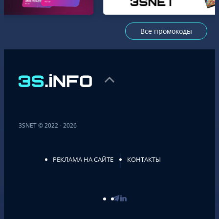
Все промокоды
3SNET © 2022 - 2026
РЕКЛАМА НА САЙТЕ
КОНТАКТЫ