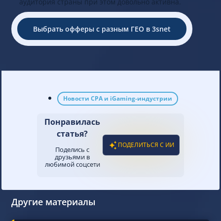
аудитория страны при этом довольно активна.
Выбрать офферы с разным ГЕО в 3snet
Новости CPA и iGaming-индустрии
Понравилась
статья?
ПОДЕЛИТЬСЯ С ИИ
Поделись с
друзьями в
любимой соцсети
Другие материалы