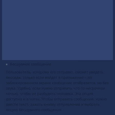
Обновлено:
23 июня 2021
В Telegram появились бесшумные сообщения,
инструмент для борьбы со спамом и много
интересного
Telegram получил обновление 5.1, в котором добавились
несколько важных опций для комфортного общения в
диалоге и чатах.
Бесшумное сообщение
Пользователь, которому его отправят, сможет увидеть
месседж, только если войдет в приложение – на
заблокированном экране сообщение отобразится, но без
звука. Удобно, если нужно отправить что-то несрочное
ночью, чтобы не разбудить человека. Эта опция
доступна и в чатах. Чтобы отправить сообщение, нужно
ввести текст, зажать кнопку отправления и выбрать
опцию бесшумного сообщения.