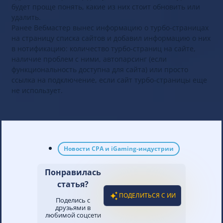
будет проще понять, какие из них стоит обновить или
удалить.
Ранее Вебмастер вынес информацию о турбо-страницах
на страницу списка сайтов и добавил информацию о них
в нотификацию: количество турбо-страниц на сайте,
наличие проблем с ними, автопарсинг (если
функциональность доступна для сайта) или просто
ссылка на подключение, если сайт турбо-страницы еще
не использует.
Новости CPA и iGaming-индустрии
Понравилась
статья?
ПОДЕЛИТЬСЯ С ИИ
Поделись с
друзьями в
любимой соцсети