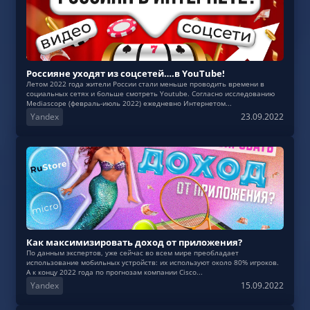
Россияне уходят из соцсетей….в YouTube!
Летом 2022 года жители России стали меньше проводить времени в
социальных сетях и больше смотреть Youtube. Согласно исследованию
Mediascope (февраль-июль 2022) ежедневно Интернетом...
Yandex
23.09.2022
Как максимизировать доход от приложения?
По данным экспертов, уже сейчас во всем мире преобладает
использование мобильных устройств: их используют около 80% игроков.
А к концу 2022 года по прогнозам компании Cisco...
Yandex
15.09.2022