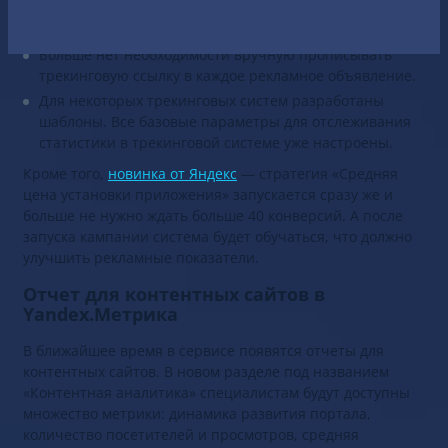
данные из магазина приложений: иконка, цена и
многое другое.
Больше нет необходимости вручную прописывать
трекинговую ссылку в каждое рекламное объявление.
Для некоторых трекинговых систем разработаны
шаблоны. Все базовые параметры для отслеживания
статистики в трекинговой системе уже настроены.
Кроме того,
новинка от Яндекс
— стратегия «Средняя
цена установки приложения» запускается сразу же и
больше не нужно ждать больше 40 конверсий. А после
запуска кампании система будет обучаться, что должно
улучшить рекламные показатели.
Отчет для контентных сайтов в
Yandex.Метрика
В ближайшее время в сервисе появятся отчеты для
контентных сайтов. В новом разделе под названием
«Контентная аналитика» специалистам будут доступны
множество метрики: динамика развития портала,
количество посетителей и просмотров, средняя