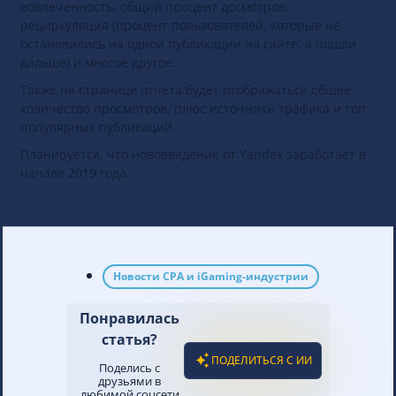
вовлеченность, общий процент досмотров,
рециркуляция (процент пользователей, которые не
остановились на одной публикации на сайте, а пошли
дальше) и многое другое.
Также на странице отчета будет отображаться общее
количество просмотров, плюс источники трафика и топ
популярных публикаций.
Планируется, что нововведение от Yandex заработает в
начале 2019 года.
Новости CPA и iGaming-индустрии
Понравилась
статья?
ПОДЕЛИТЬСЯ С ИИ
Поделись с
друзьями в
любимой соцсети