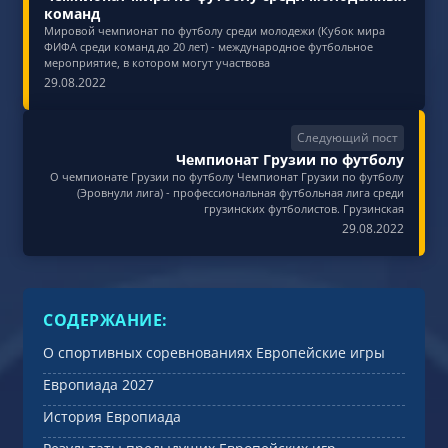
команд
Мировой чемпионат по футболу среди молодежи (Кубок мира
ФИФА среди команд до 20 лет) - международное футбольное
мероприятие, в котором могут участвова
29.08.2022
Следующий пост
Чемпионат Грузии по футболу
О чемпионате Грузии по футболу Чемпионат Грузии по футболу
(Эровнули лига) - профессиональная футбольная лига среди
грузинских футболистов. Грузинская
29.08.2022
СОДЕРЖАНИЕ:
О спортивных соревнованиях Европейские игры
Европиада 2027
История Европиада