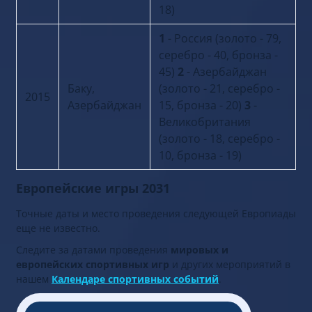
18)
1
- Россия (золото - 79,
серебро - 40, бронза -
45)
2
- Азербайджан
Баку,
(золото - 21, серебро -
2015
Азербайджан
15, бронза - 20)
3
-
Великобритания
(золото - 18, серебро -
10, бронза - 19)
Европейские игры 2031
Точные даты и место проведения следующей Европиады
еще не известно.
Следите за датами проведения
мировых и
европейских
спортивных игр
и других мероприятий в
нашем
Календаре спортивных событий
.