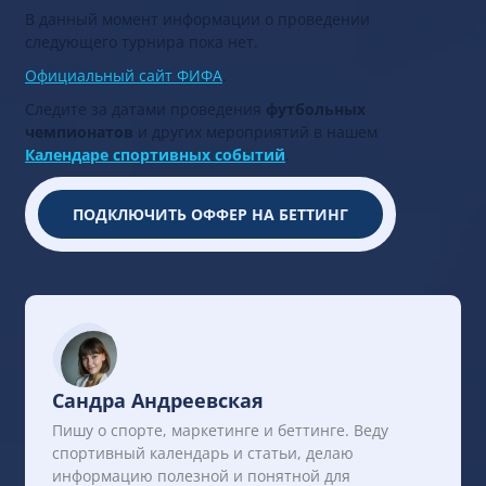
В данный момент информации о проведении
следующего турнира пока нет.
Официальный сайт ФИФА
.
Следите за датами проведения
футбольных
чемпионатов
и других мероприятий в нашем
Календаре спортивных событий
.
ПОДКЛЮЧИТЬ ОФФЕР НА БЕТТИНГ
Сандра Андреевская
Пишу о спорте, маркетинге и беттинге. Веду
спортивный календарь и статьи, делаю
информацию полезной и понятной для