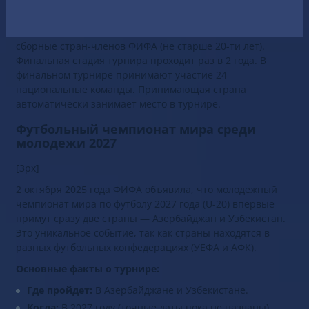
(Кубок мира ФИФА среди команд до 20 лет)
-
международное футбольное мероприятие, в котором
могут участвовать молодежные мужские национальные
сборные стран-членов ФИФА (не старше 20-ти лет).
Финальная стадия турнира проходит раз в 2 года. В
финальном турнире принимают участие 24
национальные команды. Принимающая страна
автоматически занимает место в турнире.
Футбольный чемпионат мира среди
молодежи 2027
[3px]
2 октября 2025 года ФИФА объявила, что молодежный
чемпионат мира по футболу 2027 года (U-20) впервые
примут сразу две страны — Азербайджан и Узбекистан.
Это уникальное событие, так как страны находятся в
разных футбольных конфедерациях (УЕФА и АФК).
Основные факты о турнире:
Где пройдет:
В Азербайджане и Узбекистане.
Когда:
В 2027 году (точные даты пока не названы).