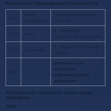
Результаты предыдущих чемпионатов
Место
Результаты/ Места по
Год
проведения
странам
1
- Марокко
2
-
2025
Чили
Аргентина
3
- Колумбия
1
- Уругвай
2
- Италия
3
-
2023
Аргентина
Израиль
отменен из-за
пандемии
2021
коронавирусной
инфекции
Футбольный чемпионат мира среди
молодежи
2029