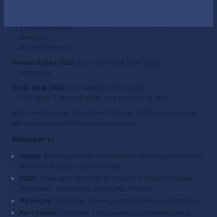
— 14 стран, 7 матчей дома или в гостях (2 дня)
Региональная группа I 2026
— Европа/Африка I
— Америка I
— Азия/Океания I
Финал Кубка 2026
(с 21 сентября 2026 года)
— 8 команд
Плей-офф 2026
(с 16 ноября 2026 года)
— 14 стран, 7 матчей дома или в гостях (2 дня)
Дополнительные подробности будут опубликованы на
официальном сайте турнира позднее.
Фавориты
Чехия
: Многократные чемпионы с сильным составом,
включая Барбору Крейчикову.
США
: Команда с богатой историей и талантливыми
игроками, такими как Джессика Пегула.
Франция
: Опытная команда, способная на сюрпризы.
Австралия
: Сборная с сильными одиночницами и