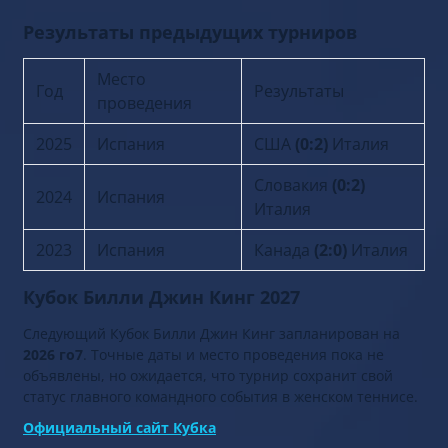
Результаты предыдущих турниров
Место
Год
Результаты
проведения
2025
Испания
США
(0:2)
Италия
Словакия
(0:2)
2024
Испания
Италия
2023
Испания
Канада
(2:0)
Италия
Кубок Билли Джин Кинг 2027
Следующий Кубок Билли Джин Кинг запланирован на
2026 го7
. Точные даты и место проведения пока не
объявлены, но ожидается, что турнир сохранит свой
статус главного командного события в женском теннисе.
Официальный сайт Кубка