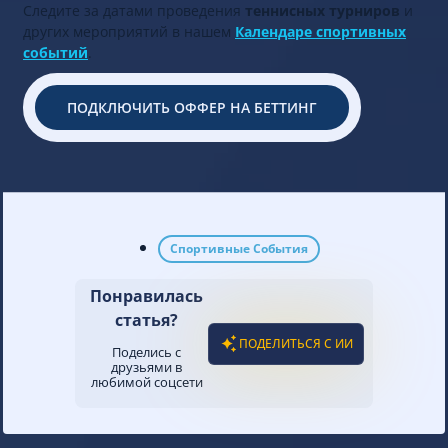
Следите за датами проведения
теннисных турниров
и
других мероприятий в нашем
Календаре спортивных
событий
.
ПОДКЛЮЧИТЬ ОФФЕР НА БЕТТИНГ
Спортивные События
Понравилась
статья?
ПОДЕЛИТЬСЯ С ИИ
Поделись с
друзьями в
любимой соцсети