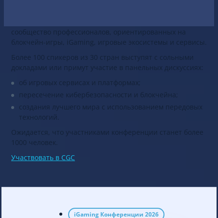
25 и 26 апреля 2019 в Минске (Беларусь) пройдет
Crypto
Games Conference (CGC)
. CGC объединяет огромное
сообщество профессионалов, ориентированных на
блокчейн-игры, iGaming, игровые экосистемы и сервисы.
Более 100 спикеров из 30 стран выступят с сольными
докладами или примут участие в панельных дискуссиях:
об игровых сервисах и платформах;
пересечение кибербезопасности и блокчейна;
создания лучшего мира с использованием передовых
технологий.
Ожидается, что участниками конференции станет более
1000 человек.
Участвовать в CGC
iGaming Конференции 2026