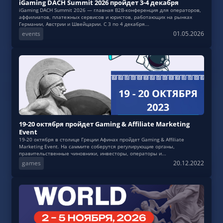
iGaming DACH Summit 2026 пройдет 3-4 декабря
iGaming DACH Summit 2026 — главная B2B-конференция для операторов,
аффилиатов, платежных сервисов и юристов, работающих на рынках
Германии, Австрии и Швейцарии. С 3 по 4 декабря...
events
01.05.2026
19-20 октября пройдет Gaming & Affiliate Marketing
Event
19-20 октября в столице Греции Афинах пройдет Gaming & Affiliate
Marketing Event. На саммите соберутся регулирующие органы,
правительственные чиновники, инвесторы, операторы и...
games
20.12.2022