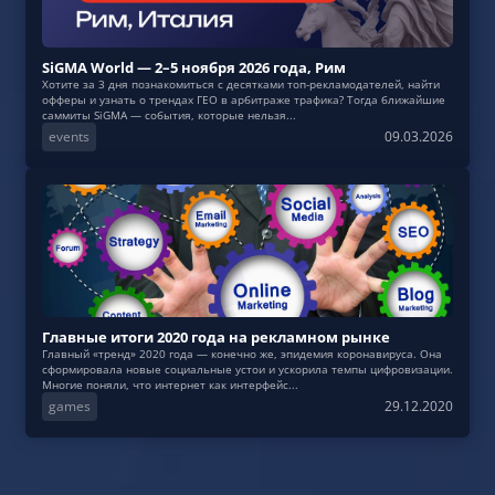
SiGMA World — 2–5 ноября 2026 года, Рим
Хотите за 3 дня познакомиться с десятками топ-рекламодателей, найти
офферы и узнать о трендах ГЕО в арбитраже трафика? Тогда ближайшие
саммиты SiGMA — события, которые нельзя...
events
09.03.2026
Главные итоги 2020 года на рекламном рынке
Главный «тренд» 2020 года — конечно же, эпидемия коронавируса. Она
сформировала новые социальные устои и ускорила темпы цифровизации.
Многие поняли, что интернет как интерфейс...
games
29.12.2020