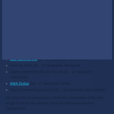
3S.INFO представляет расписание конференций и
событий февраля 2025 года, которые соберут
профессионалов со всего мира.
eoSearchSummit (6 февраля; Германия);
BiG Africa Summit
(17 - 21 февраля; Ботсвана);
Polar WWW Conference (17 - 20 февраля; Норвегия);
WTSFest (19 - 20 февраля; Бразилия);
SiGMA Eurasia Summit
(23 - 25 февраля; ОАЭ);
SBC Summit Rio
(25 - 27 февраля; Бразилия);
Gaming Expo (25 - 27 февраля; Нигерия);
Digital Marketing World Forum (26 - 27 февраля;
Сингапур);
AWA Dubai
(26 - 27 февраля; ОАЭ);
Digital Marketing Summit (27 - 28 февраля; Австралия).
Не упустите возможность посетить ключевые события
индустрии и расширить свои профессиональные
горизонты!