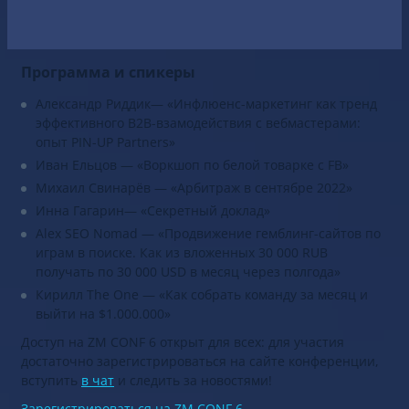
топовых спикеров
-экспертов в арбитраже трафика.
Они
проведут воркшопы, выступят с докладами
и
разберут реальные кейсы
.
Программа и спикеры
Александр Риддик— «Инфлюенс-маркетинг как тренд
эффективного B2B-взамодействия с вебмастерами:
опыт PIN-UP Partners»
Иван Ельцов — «Воркшоп по белой товарке с FB»
Михаил Свинарёв — «Арбитраж в сентябре 2022»
Инна Гагарин— «Секретный доклад»
Alex SEO Nomad — «Продвижение гемблинг-сайтов по
играм в поиске. Как из вложенных 30 000 RUB
получать по 30 000 USD в месяц через полгода»
Кирилл The One — «Как собрать команду за месяц и
выйти на $1.000.000»
Доступ на ZM CONF 6 открыт для всех: для участия
достаточно зарегистрироваться на сайте конференции,
вступить
в чат
и следить за новостями!
Зарегистрироваться на ZM CONF 6