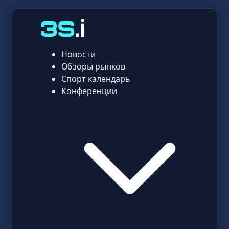
Новости
Обзоры рынков
Спорт календарь
Конференции