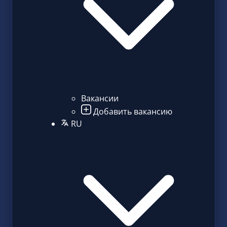
Вакансии
Добавить вакансию
RU