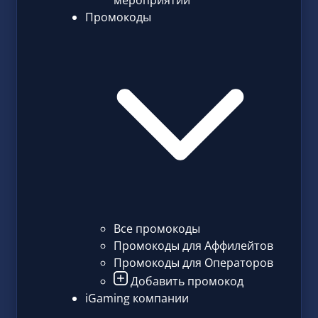
мероприятий
Промокоды
Все промокоды
Промокоды для Аффилейтов
Промокоды для Операторов
Добавить промокод
iGaming компании