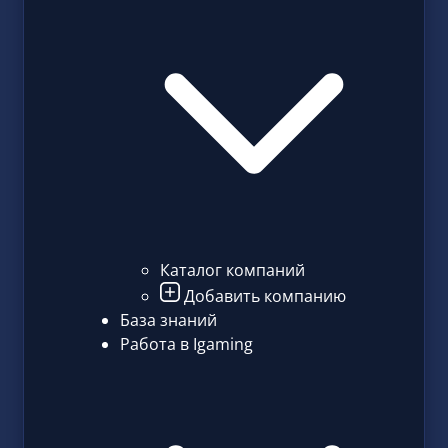
Каталог компаний
Добавить компанию
База знаний
Работа в Igaming