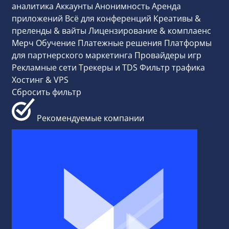
аналитика
Аккаунты
Анонимность
Аренда
приложений
Всё для конференций
Креативы &
преленды & вайты
Лицензирование & комплаенс
Мерч
Обучение
Платежные решения
Платформы
для партнерского маркетинга
Провайдеры игр
Рекламные сети
Трекеры и TDS
Фильтр трафика
Хостинг & VPS
Сбросить фильтр
Рекомендуемые компании