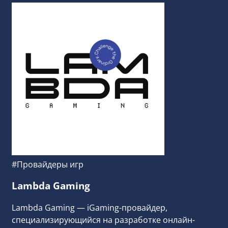
#Провайдеры игр
Lambda Gaming
Lambda Gaming — iGaming-провайдер,
специализирующийся на разработке онлайн-