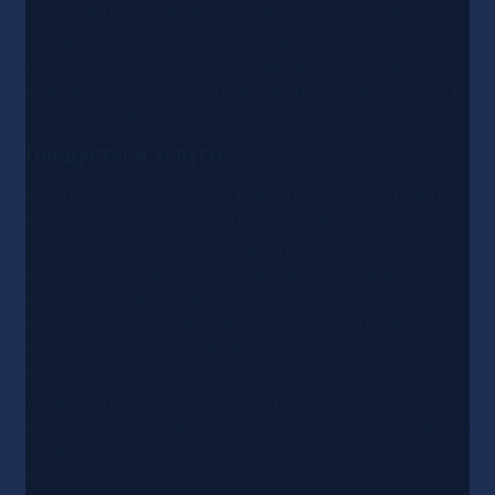
и управления взаимодействием с пользователями.
Одним из ключевых продуктов компании является
Bloomreach Engagement — платформа, объединяющая
возможности CDP, CRM и инструменты автоматизации в
единой системе.
Продукты и услуги
Bloomreach предоставляет набор решений для работы с
данными и управления маркетинговыми процессами.
Платформа включает инструменты сегментации
аудитории, управление клиентскими профилями,
настройку коммуникационных сценариев и
автоматизацию процессов. Решение поддерживает
различные каналы взаимодействия, включая email, SMS,
веб-коммуникации и другие цифровые каналы.
Также компания развивает инструменты анализа
данных и технологии на базе искусственного интеллекта,
применяемые для обработки информации и настройки
рабочих процессов.