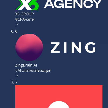
X6 GROUP
#CPA-сети
6
ZingBrain AI
#AI-автоматизация
7