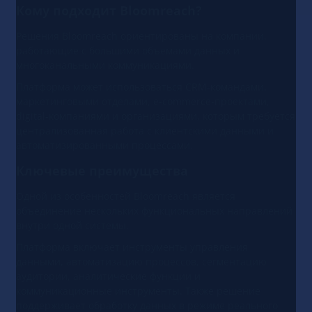
Кому подходит Bloomreach?
Решения Bloomreach ориентированы на компании,
работающие с большими объемами данных и
многоканальными коммуникациями.
Платформа может использоваться CRM-командами,
маркетинговыми отделами, e-commerce-проектами,
digital-компаниями и организациями, которым требуется
централизованная работа с клиентскими данными и
автоматизированными процессами.
Ключевые преимущества
Одной из особенностей Bloomreach является
объединение нескольких функциональных направлений
внутри одной системы.
Платформа включает инструменты управления
данными, автоматизацию процессов, сегментацию
аудитории, аналитические функции и
коммуникационные инструменты. Также решение
поддерживает обработку данных в режиме реального