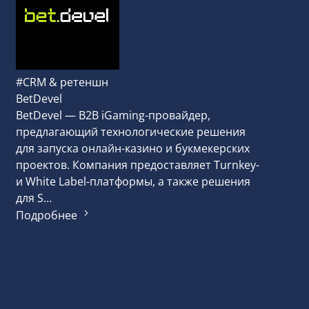
#CRM &
KingSiz
KingSiz
платфор
масшта
#CRM & ретеншн
различ
BetDevel
для оп
BetDevel — B2B iGaming-провайдер,
только
предлагающий технологические решения
Подроб
для запуска онлайн-казино и букмекерских
проектов. Компания предоставляет Turnkey-
и White Label-платформы, а также решения
для S…
Подробнее