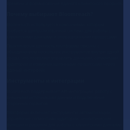
времени и формирование единого клиентского профиля.
Почему выбирают Bloomreach?
Bloomreach используется компаниями, которым
требуется централизованная система для работы с
клиентскими данными и операционными процессами.
Практическая ценность платформы связана с
объединением нескольких инструментов внутри одной
среды, что позволяет управлять данными, сегментами
аудитории и коммуникационными процессами через
единый интерфейс.
Инструменты и интеграции
Bloomreach поддерживает API-интеграции, работу с
внешними источниками данных и подключение
сторонних сервисов.
Платформа включает инструменты автоматизации,
управление сегментами аудитории, аналитические
функции и решения для работы с клиентскими данными.