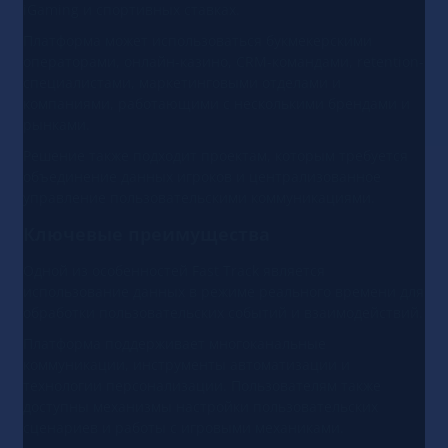
iGaming и спортивных ставках.
Платформа может использоваться букмекерскими
операторами, онлайн-казино, CRM-командами, retention-
специалистами, маркетинговыми отделами и
компаниями, работающими с несколькими брендами и
рынками.
Решение также подходит проектам, которым требуется
объединение данных игроков и централизованное
управление пользовательскими коммуникациями.
Ключевые преимущества
Одной из особенностей Fast Track является
использование данных в режиме реального времени для
обработки пользовательских событий и взаимодействий.
Платформа поддерживает многоканальные
коммуникации, инструменты автоматизации и
технологии персонализации. Пользователям также
доступны механизмы настройки пользовательских
сценариев и работы с игровыми механиками.