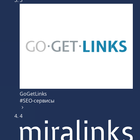
3
GoGetLinks
#SEO-сервисы
4