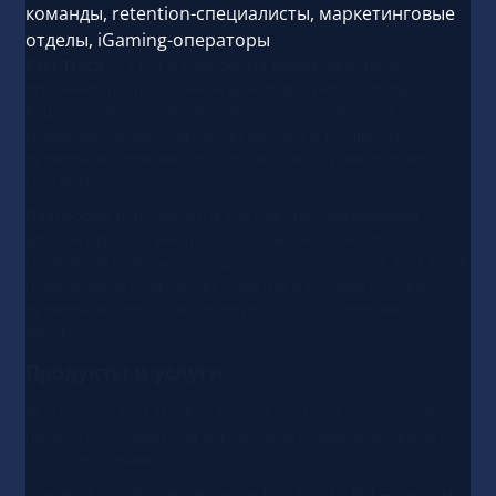
команды, retention-специалисты, маркетинговые
отделы, iGaming-операторы
Fast Track
— CRM и платформа взаимодействия с
игроками, разработанная для индустрии iGaming.
Решение объединяет инструменты управления
коммуникациями, обработку данных в реальном
времени и функции персонализации в рамках единой
системы.
Платформа используется для работы с жизненным
циклом игроков, настройкой пользовательских
сценариев и автоматизацией взаимодействия. Fast Track
поддерживает обработку событий в режиме реального
времени и централизованную работу с данными
игроков.
Продукты и услуги
Экосистема Fast Track включает несколько продуктов,
предназначенных для управления взаимодействием с
пользователями.
Основой платформы является Fast Track CRM — система