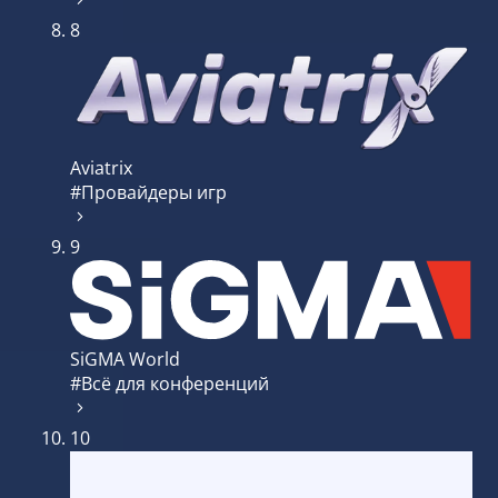
8
Aviatrix
#Провайдеры игр
9
SiGMA World
#Всё для конференций
10