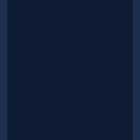
Пользователям доступны инструменты персонализации,
сегментации, автоматизированного управления
сценариями, AI-функции и механизмы обработки данных
в реальном времени.
Платформа поддерживает интеграции с поставщиками
email, SMS, push-уведомлений и другими каналами
коммуникации. Fast Track также предоставляет
интеграции с платформами и решениями для iGaming.
Вывод
Fast Track
представляет собой CRM-платформу для
iGaming, объединяющую инструменты автоматизации,
персонализации и обработки данных в реальном
времени.
Решение может использоваться компаниями, которым
необходимы инструменты для управления жизненным
циклом игроков, многоканального взаимодействия и
централизованной работы с пользовательскими
данными.