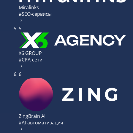
Miralinks
#SEO-сервисы
5
X6 GROUP
#CPA-сети
6
ZingBrain AI
#AI-автоматизация