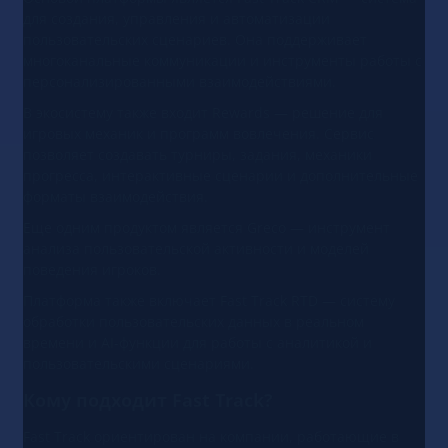
для создания, управления и автоматизации
пользовательских сценариев. Она поддерживает
многоканальные коммуникации и инструменты работы с
персонализированными взаимодействиями.
В экосистему также входит Rewards — решение для
игровых механик и программ вовлечения. Сервис
позволяет создавать турниры, задания, механики
прогресса, интерактивные сценарии и дополнительные
форматы взаимодействия.
Еще одним продуктом является Greco — инструмент
анализа пользовательской активности и моделей
поведения игроков.
Платформа также включает Fast Track RTD — систему
обработки пользовательских данных в реальном
времени и AI-функции для работы с аналитикой и
пользовательскими сценариями.
Кому подходит Fast Track?
Fast Track ориентирован на компании, работающие в