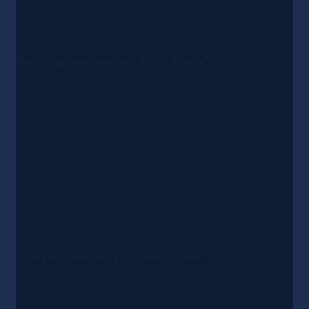
Дополнительной особенностью является поддержка
управления несколькими брендами и различными
рынками внутри одной системы.
Почему выбирают Fast Track?
Fast Track используется компаниями, которым требуется
централизованная CRM-среда для управления
взаимодействием с игроками.
Практическая ценность платформы заключается в
возможности объединять обработку данных,
пользовательские сценарии и коммуникационные
процессы в рамках одного интерфейса.
Платформа также поддерживает автоматизацию
процессов и работу с событиями в режиме реального
времени.
Инструменты и интеграции
Fast Track включает API, инструменты обмена данными и
интеграции с платформами iGaming.