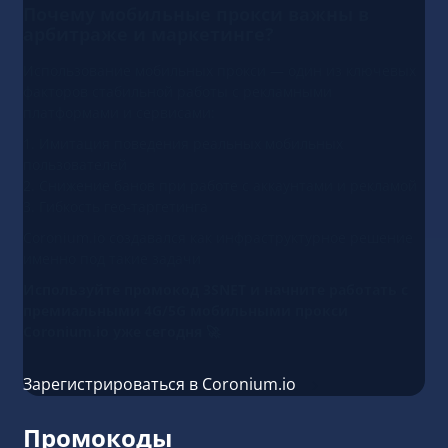
Почему мобильные прокси важны в
арбитраже и маркетинге?
Использование мобильных прокси — один из ключевых
факторов стабильной работы с рекламными
платформами и сервисами:
1. Имитация поведения реальных мобильных
пользователей
2. Снижение банов при работе с аккаунтами и рекламой
3. Гибкость гео-таргетинга
Coronium.io создавался как инфраструктурное решение
именно под такие задачи
Используйте промокод 3SNET и начните работать с
премиальными 4G/5G мобильными прокси
Coronium.io уже сегодня 🚀
Зарегистрироваться в Coronium.io
Промокоды