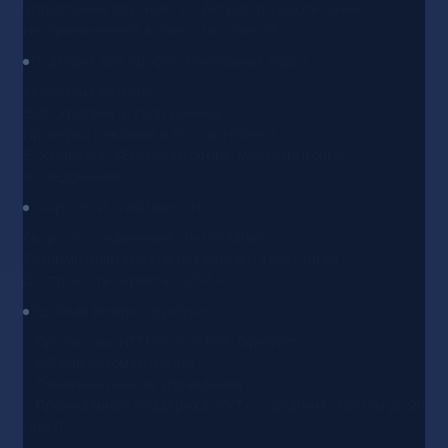
Управление вручную, по API или по расписанию
Неограниченное количество смен IP
Подходит для профессиональных задач
Мультиаккаунтинг
Веб-скрапинг и сбор данных
Проверка рекламы и гео-таргетинга
E-commerce, SEO-мониторинг, маркетинговые
исследования
Скорость и стабильность
Скорость соединения 10–100 Мбит/с
Безлимитный трафик без капов и троттлинга
Доступность сервиса 99.5%+
Удобная инфраструктура
* Протоколы: HTTP(S), SOCKS5, OpenVPN
* API для автоматизации
* Понятная панель управления
* Премиальная поддержка 20/7 со средним ответом до 20
минут