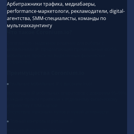
Арбитражники трафика, медиабаеры,
performance-маркетологи, рекламодатели, digital-
агентства, SMM-специалисты, команды по
мультиаккаунтингу
Что такое Coronium.io?
Coronium.io - надёжное решение для работы с
мобильными IP, предлагающий премиальные 4G/5G
мобильные прокси на выделенных физических
устройствах.
Преимущества Coronium.io
Реальные мобильные IP с высоким trust
Настоящие IP мобильных операторов с доверием 95–99%
Каждый прокси привязан к отдельному физическому
устройству с SIM-картой
Отсутствие «грязных» пулов и чужой активности
Полный контроль и ротация IP
Ротация IP за 10–20 секунд