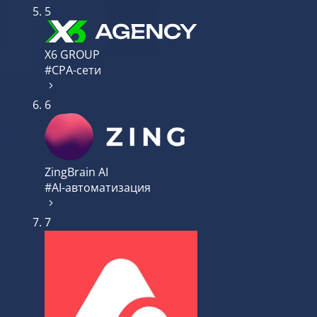
5
X6 GROUP
#CPA-сети
6
ZingBrain AI
#AI-автоматизация
7