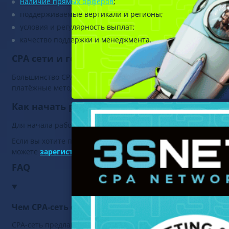
наличие прямых офферов
;
поддерживаемые вертикали и регионы;
условия и регулярность выплат;
качество поддержки и менеджмента.
CPA сети и география трафика
Большинство CPA-сетей работают с международным трафико
платёжные методы, правовое регулирование и поведение п
Как начать работу с CPA-сетью
Для начала работы арбитражнику необходимо зарегистриров
Если вы хотите получить практический опыт работы с CPA-
можете
зарегистрироваться в CPA-сети 3SNET
.
FAQ
Чем CPA-сеть отличается от партнёрской прогр
CPA-сеть предлагает множество офферов от разных рекламо