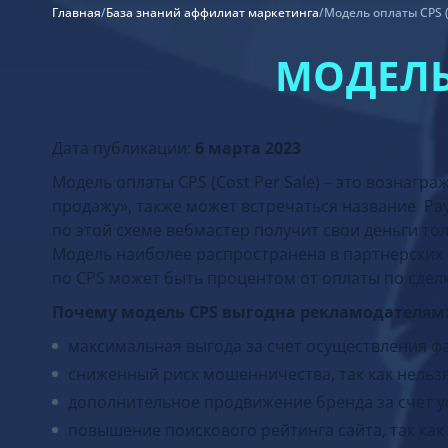
Главная
/
База знаний аффилиат маркетинга
/
Модель оплаты CPS (C
МОДЕЛЬ 
Дата публикации:
6 марта 2023
Модель оплаты CPS (Cost Per Salе) – это вознагр
продажу», также может встречаться название Pay-
по этой схеме вебмастер получит свои деньги толь
Модель наиболее распространена в партнерских
по CPS может быть процентом от оплаты по сдел
Почему модель CPS выгодна рекламодателям
максимальная выгода за счет осуществления ф
сниженный риск мошенничества, так как нельз
дополнительное продвижение бренда за счет у
повышение поискового рейтинга сайта, так ка