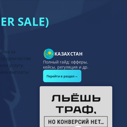
ER SALЕ)
цена за
КАЗАХСТАН
сотрудничестве
Полный гайд: офферы,
или услугу.
кейсы, регуляция и др.
умма выплаты
→
Перейти в раздел