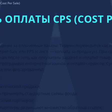
ost Per Salе)
ОПЛАТЫ CPS (COST P
аждение за оплаченные заказы. Термин переводится как «
per-Sale или PPS (с англ. — «оплата за продажу»). При 
ко после того, как покупатель закажет и оплатит товар 
 программах интернет-магазинов и онлайн-сервисов. С
ке или фиксированной.
:
актической продажи;
я применить стандартные схемы фрода;
силий партнеров;
к партнеры размещают множество обратных ссылок;