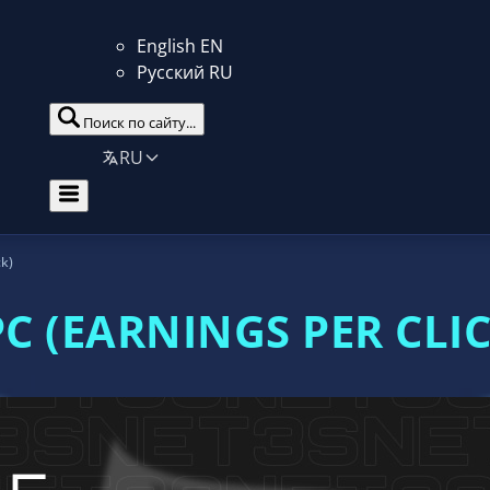
English
EN
Русский
RU
Поиск по сайту...
RU
ck)
PC (EARNINGS PER CLIC