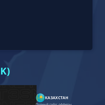
K)
КАЗАХСТАН
Полный гайд: офферы,