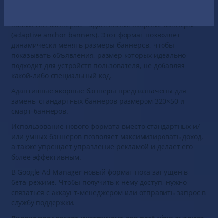
Мобильная рекламная сеть Google AdMob представила
новый тип баннеров – адаптивные якорные баннеры
(adaptive anchor banners). Этот формат позволяет
динамически менять размеры баннеров, чтобы
показывать объявления, размер которых идеально
подходит для устройств пользователя, не добавляя
какой-либо специальный код.
Адаптивные якорные баннеры предназначены для
замены стандартных баннеров размером 320×50 и
смарт-баннеров.
Использование нового формата вместо стандартных и/
или умных баннеров позволяет максимизировать доход,
а также упрощает управление рекламой и делает его
более эффективным.
В Google Ad Manager новый формат пока запущен в
бета-режиме. Чтобы получить к нему доступ, нужно
связаться с аккаунт-менеджером или отправить запрос в
службу поддержки.
Яндекс предлагает инструмент для post-view анализа