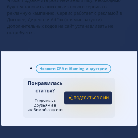
Чтобы подключить post-view аналитику, необходимо
будет установить пиксель из нового сервиса в
рекламную кампанию. Сервис работает с рекламой в
Дисплее, Директе и AdFox (прямые закупки).
Дополнительных кодов на сайт устанавливать не
потребуется.
Новости CPA и iGaming-индустрии
Понравилась
статья?
ПОДЕЛИТЬСЯ С ИИ
Поделись с
друзьями в
любимой соцсети