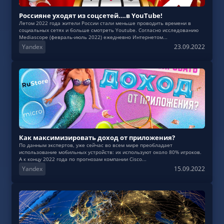
Россияне уходят из соцсетей….в YouTube!
Летом 2022 года жители России стали меньше проводить времени в
социальных сетях и больше смотреть Youtube. Согласно исследованию
Mediascope (февраль-июль 2022) ежедневно Интернетом...
Yandex
23.09.2022
Как максимизировать доход от приложения?
По данным экспертов, уже сейчас во всем мире преобладает
использование мобильных устройств: их используют около 80% игроков.
А к концу 2022 года по прогнозам компании Cisco...
Yandex
15.09.2022