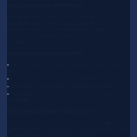
Кому подходит AdsKeeper?
Сервис ориентирован на арбитражников,
медиабаинговые команды, маркетологов и
рекламодателей, которым нужен стабильный и
качественный трафик для монетизации и продвижения
офферов.
Ключевые преимущества
Доступ к таргетируемому трафику по топовым ГЕО и
офферам
Высокая скорость модерации кампаний
Оптимизация с помощью селективного биддинга
Личный менеджер с опытом работы и аналитики
кампаний
Почему выбирают AdsKeeper?
Платформу выбирают за высокое качество трафика,
удобство работы и поддержку на всех этапах кампаний.
AdsKeeper позволяет быстро запускать и