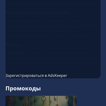
масштабировать офферы на проверенных площадках.
Инструменты и интеграции
Сервис поддерживает интеграцию с основными
рекламными форматами, аналитикой и инструментами
управления кампаниями. Есть возможность
индивидуальной настройки под задачи партнёров.
Вывод
AdsKeeper
— эффективная платформа для работы с
нативной рекламой, обеспечивающая качественный
трафик и максимальную отдачу от рекламных кампаний.
Зарегистрироваться в AdsKeeper
Промокоды