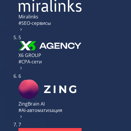
Miralinks
#SEO-сервисы
5
X6 GROUP
#CPA-сети
6
ZingBrain AI
#AI-автоматизация
7