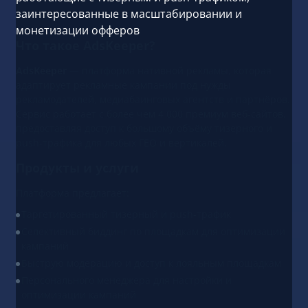
заинтересованные в масштабировании и
монетизации офферов
Что такое AdsKeeper?
AdsKeeper
— платформа нативной рекламы, которая
адаптирует рекламные кампании под нужды
рекламодателей, медиабаинговых агентств и партнёров.
Сервис работает с более чем 4 000 премиум веб-сайтов,
предоставляя доступ к большому объёму тизерного и
push-трафика для любых ГЕО и вертикалей.
Продукты и услуги
Платформа предлагает:
Таргетированный тизерный и push-трафик
Селективный биддинг по площадкам для оптимизации
кампаний
Быструю модерацию и доступ к лояльным площадкам
Персонального менеджера для настройки и
оптимизации кампаний