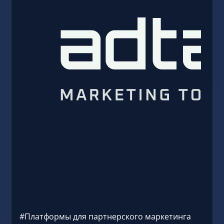
#Рекл
Hillt
Hillt
платф
трафи
рекла
экоси
Подр
#Платформы для партнерского маркетинга