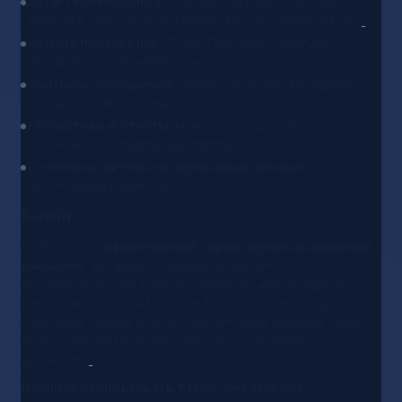
API и CRM-модули:
готовые интеграции с Bitrix24,
AmoCRM, GetCourse, YCLIENTS, Altcraft, Mindbox и др.
Разные протоколы:
HTTP/HTTPS, XML, SMPP для
автоматической интеграции.
Контроль сообщений:
сегментация баз, каскадные
рассылки и триггерные цепочки.
Статистика и отчёты:
мониторинг доставленных,
открытых и активных переходов.
Голосовые автоматизированные звонки:
роботы для
автообзвона клиентов.
Вывод
P1SMS — это
эффективный сервис мультиканальных
рассылок
, который позволяет бизнесам
автоматизировать и масштабировать коммуникации с
клиентами через SMS, WhatsApp, Telegram, Viber,
голосовые звонки и email, обеспечивая высокий охват,
гибкие инструменты интеграции и подробную
аналитику.
Начните использовать P1SMS уже сегодня
—