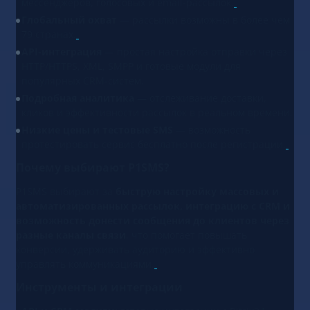
мессенджеров, голосовых и email-рассылок.
Глобальный охват
— рассылки возможны в более чем
79 странах.
API-интеграция
— простая настройка отправки через
HTTP/HTTPS, XML, SMPP и готовые модули для
популярных CRM-систем.
Подробная аналитика
— отслеживание доставки,
кликов и эффективности рассылок в реальном времени.
Низкие цены и тестовые SMS
— возможность
протестировать сервис бесплатно после регистрации.
Почему выбирают P1SMS?
P1SMS выбирают за
быструю настройку массовых и
автоматизированных рассылок, интеграцию с CRM и
возможность донести сообщения до клиентов через
разные каналы связи
, что помогает повышать
конверсии, удерживать аудиторию и эффективно
управлять коммуникациями.
Инструменты и интеграции