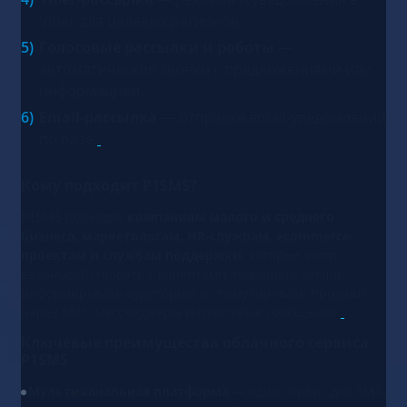
Viber для целевых регионов.
Голосовые рассылки и роботы
—
автоматические звонки с предложениями или
информацией.
Email-рассылка
— отправка email-уведомлений
по базе.
Кому подходит P1SMS?
P1SMS подходит
компаниям малого и среднего
бизнеса, маркетологам, HR-службам, ecommerce-
проектам и службам поддержки
, которые хотят
взаимодействовать с клиентами, повышать отклик,
информировать аудиторию и стимулировать продажи
через SMS, мессенджеры и голосовые сообщения.
Ключевые преимущества облачного сервиса
P1SMS
Мультиканальная платформа
— один сервис для SMS,