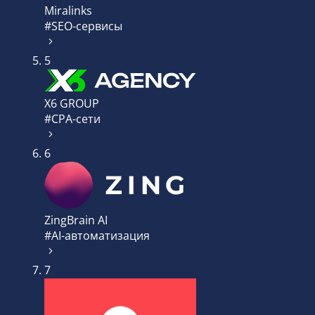
Miralinks
#SEO-сервисы
5
X6 GROUP
#CPA-сети
6
ZingBrain AI
#AI-автоматизация
7