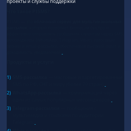
проекты и службы поддержки
Что такое P1SMS?
P1SMS — это
облачный сервис для мультиканальных
рассылок
, который позволяет бизнесам быстро и
эффективно отправлять сообщения клиентам через SMS,
мессенджеры (WhatsApp, Telegram, Viber), голосовые
звонки и email-рассылки, обеспечивая высокий охват и
доходимость уведомлений.
Продукты и услуги
SMS-рассылка
— массовые и таргетированные
SMS по РФ, СНГ и миру (более 79 стран).
WhatsApp-рассылка
— коммуникация через
один из самых популярных мессенджеров.
Telegram-рассылки
— сообщения с
мультимедиа и ссылками по аудитории
Telegram.
Viber-рассылка
— реклама и уведомления в